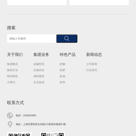
搜索
关于我们
集团业务
特色产品
新闻动态
集团概况
金融投资
皓畅
公司新闻
集团文化
生物科技
皓梦
行业资讯
组织构架
城筑物管
皓溢
大事记
文化旅游
皓奇
联系方式
电话：15618263001
地址：上海市普陀区礼尚路222弄高尚领域T3座