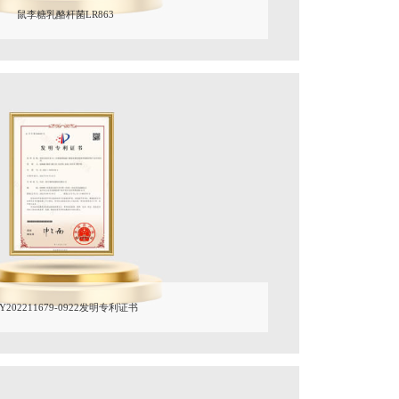
鼠李糖乳酪杆菌LR863
Y202211679-0922发明专利证书