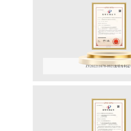
ZY202211678-0921发明专利