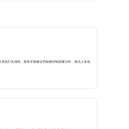
疫系统打击清除，接骨木莓被证明能够抑制病毒活性，激活人体免