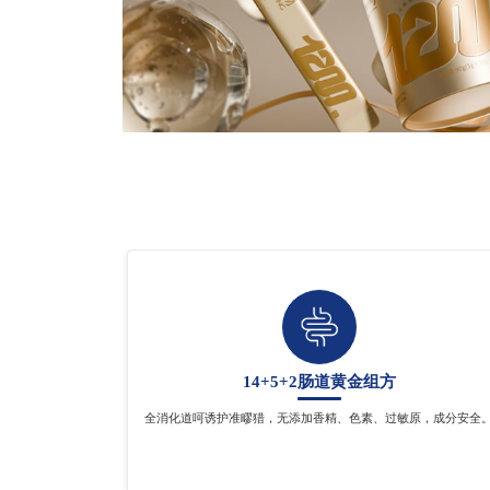
14+5+2肠道黄金组方
全消化道呵诱护准疁猎，无添加香精、色素、过敏原，成分安全