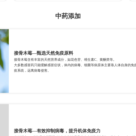
中药添加
接骨木莓—甄选天然免疫原料
接骨木莓含有丰富的天然营养成分，如花色苷、维生素C、黄酮类等。
大多数感冒药只能缓解感冒症状，体内的病毒、细菌等病原体主要靠人体自身的免
疫系统，远离病毒侵害。
接骨木莓—有效抑制病毒，提升机体免疫力